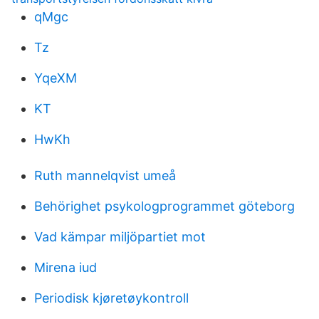
qMgc
Tz
YqeXM
KT
HwKh
Ruth mannelqvist umeå
Behörighet psykologprogrammet göteborg
Vad kämpar miljöpartiet mot
Mirena iud
Periodisk kjøretøykontroll