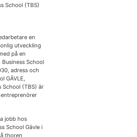
ss School (TBS)
edarbetare en
onlig utveckling
j med på en
n Business School
30, adress och
ool GÄVLE,
s School (TBS) är
 entreprenörer
a jobb hos
s School Gävle i
på thoren