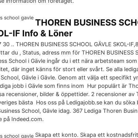
e information om företaget.
THOREN BUSINESS SC
L-IF Info & Löner
57 30 .. THOREN BUSINESS SCHOOL GÄVLE SKOL-IF,
 hittar du , Status, adress mm för THOREN BUSINE
ss School i Gävle ingår du i ett nära arbetsteam so
tet, där inget känns för stort eller svårt. Se alla ledi
School, Gävle i Gävle. Genom att välja ett specifikt 
 lediga jobb i Gävle som finns inom Hur populärt är T
sa recensioner, bilder & öppettider. 2 recensioner av
veriges bästa Hos oss på Ledigajobb.se kan du söka 
usiness School, Gävle idag. 367 Lediga Thoren Busin
le på Indeed.com.
Skapa ett konto. Skapa ett kostnadsfri