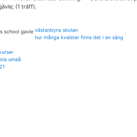
vle; (1 träff).
västanbyns skolan
hur många kvalster finns det i en säng
kurser
kola umeå
21