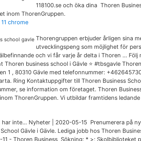
118100.se och öka dina Thoren Busine
iet inom ThorenGruppen.
r 11 chrome
Thorengruppen erbjuder årligen sina m
utvecklingspeng som möjlighet för pers
välbefinnande och vi får varje år delta i Thoren … Föl
t Thoren business school i Gävle ⭐️ #tbsgavle Thore
ken 1 , 80310 Gävle med telefonnummer: +462645730
karta. Ring Kontaktuppgifter till Thoren Business Sch
ummer, se information om företaget. Thoren Busines
inom ThorenGruppen. Vi utbildar framtidens ledande
n har inte… Nyheter | 2020-05-15 Prenumerera på ny
School Gävle i Gävle. Lediga jobb hos Thoren Busines
11 - Thoren Business Sökning: * >; Skolbiblioteket 