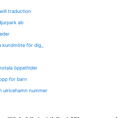
ill traduction
jurpark ab
eder
ra kundmöte för dig_
otala öppettider
opp for barn
en ulricehamn nummer
t