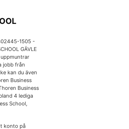
HOOL
802445-1505 -
SS SCHOOL GÄVLE
m uppmuntrar
ga jobb från
yrke kan du även
horen Business
 Thoren Business
bland 4 lediga
ess School,
tt konto på