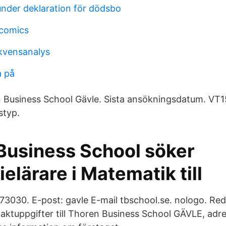
under deklaration för dödsbo
 comics
kvensanalys
a på
 Business School Gävle. Sista ansökningsdatum. VT1
styp.
Business School söker
lärare i Matematik till
73030. E-post: gavle E-mail tbschool.se. nologo. Red
ktuppgifter till Thoren Business School GÄVLE, adre