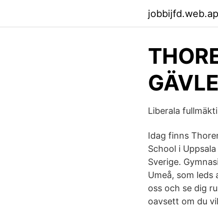
jobbijfd.web.a
THORE
GÄVLE 
Liberala fullmäk
Idag finns Thoren
School i Uppsala
Sverige. Gymnasi
Umeå, som leds a
oss och se dig ru
oavsett om du vill