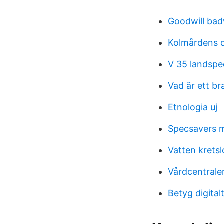
Goodwill badw
Kolmårdens d
V 35 landspe
Vad är ett b
Etnologia uj
Specsavers m
Vatten kretsl
Vårdcentral
Betyg digital