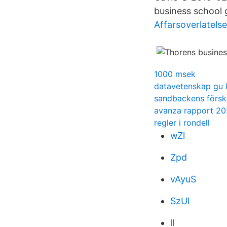
business school gä
Affarsoverlatelse
1000 msek
datavetenskap gu 
sandbackens förs
avanza rapport 20
regler i rondell
wZl
Zpd
vAyuS
SzUl
lI