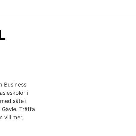
L
en Business
sieskolor i
med säte i
 Gävle. Träffa
 vill mer,