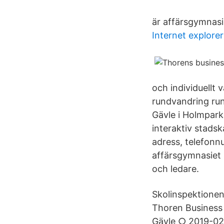
är affärsgymnas
Internet explore
och individuellt 
rundvandring run
Gävle i Holmpar
interaktiv stads
adress, telefonn
affärsgymnasiet 
och ledare.
Skolinspektione
Thoren Business 
Gävle ○ 2019-02-