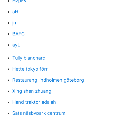
HzpEv
aH
jn
BAFC
ayL
Tully blanchard
Hette tokyo förr
Restaurang lindholmen göteborg
Xing shen zhuang
Hand traktor adalah
Sats näsbypark centrum