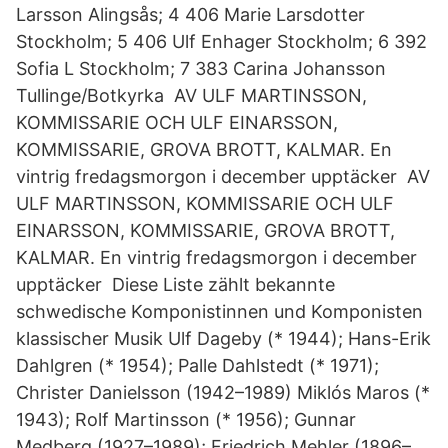
Larsson Alingsås; 4 406 Marie Larsdotter
Stockholm; 5 406 Ulf Enhager Stockholm; 6 392
Sofia L Stockholm; 7 383 Carina Johansson
Tullinge/Botkyrka AV ULF MARTINSSON,
KOMMISSARIE OCH ULF EINARSSON,
KOMMISSARIE, GROVA BROTT, KALMAR. En
vintrig fredagsmorgon i december upptäcker AV
ULF MARTINSSON, KOMMISSARIE OCH ULF
EINARSSON, KOMMISSARIE, GROVA BROTT,
KALMAR. En vintrig fredagsmorgon i december
upptäcker Diese Liste zählt bekannte
schwedische Komponistinnen und Komponisten
klassischer Musik Ulf Dageby (* 1944); Hans-Erik
Dahlgren (* 1954); Palle Dahlstedt (* 1971);
Christer Danielsson (1942–1989) Miklós Maros (*
1943); Rolf Martinsson (* 1956); Gunnar
Medberg (1927–1989); Friedrich Mehler (1896–