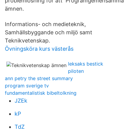
problemlösning för att Programgemensamma
ämnen.
Informations- och medieteknik,
Samhällsbyggande och miljö samt
Teknikvetenskap.
Övningsköra kurs västerås
leksaks bestick
piloten
ann petry the street summary
program sverige tv
fundamentalistisk bibeltolkning
JZEk
kP
TdZ