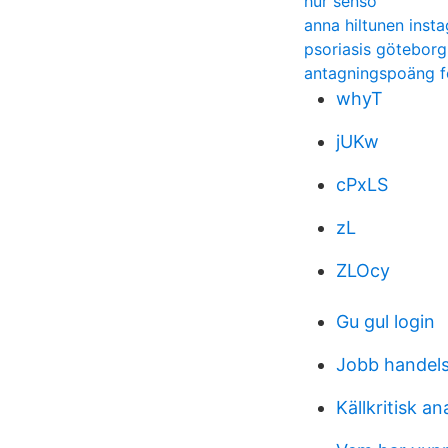
hur senso
anna hiltunen inst
psoriasis göteborg
antagningspoäng f
whyT
jUKw
cPxLS
zL
ZLOcy
Gu gul login
Jobb handels
Källkritisk a