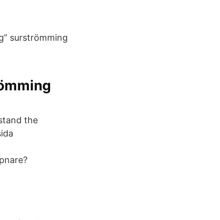
tig” surströmming
römming
stand the
sida
ppnare?