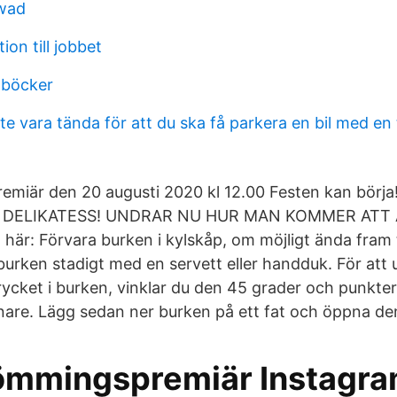
swad
ion till jobbet
 böcker
ste vara tända för att du ska få parkera en bil med en 
emiär den 20 augusti 2020 kl 12.00 Festen kan bör
 DELIKATESS! UNDRAR NU HUR MAN KOMMER ATT
här: Förvara burken i kylskåp, om möjligt ända fram t
burken stadigt med en servett eller handduk. För att 
trycket i burken, vinklar du den 45 grader och punkte
re. Lägg sedan ner burken på ett fat och öppna den
ömmingspremiär Instagra