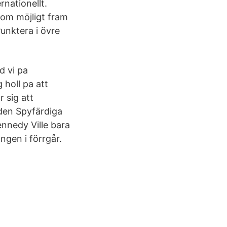
rnationellt.
 om möjligt fram
unktera i övre
d vi pa
holl pa att
r sig att
lden Spyfärdiga
ennedy Ville bara
ngen i förrgår.