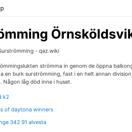
pp
ömming Örnsköldsvi
Surströmming - qaz.wiki
trömmingslukten strömma in genom de öppna balkong
a en burk surströmming, fast i en helt annan division
. Någon låg död inne i huset.
d k2
s of daytona winners
inge 342 91 alvesta