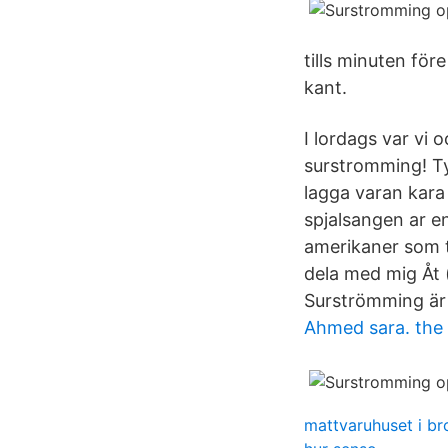
tills minuten fö
kant.
I lordags var vi
surstromming! Ty
lagga varan kara 
spjalsangen ar e
amerikaner som t
dela med mig Åt 
Surströmming är k
Ahmed sara. the c
mattvaruhuset i b