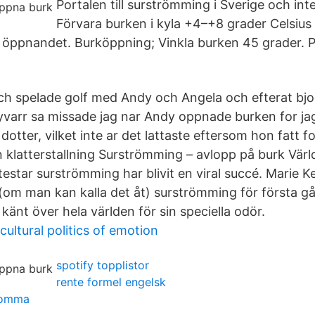
Portalen till surströmming i Sverige och inte
Förvara burken i kyla +4–+8 grader Celsius
re öppnandet. Burköppning; Vinkla burken 45 grader. P
 och spelade golf med Andy och Angela och efterat bjo
varr sa missade jag nar Andy oppnade burken for jag 
dotter, vilket inte ar det lattaste eftersom hon fatt fo
n klatterstallning Surströmming – avlopp på burk Vär
estar surströmming har blivit en viral succé. Marie K
(om man kan kalla det åt) surströmming för första gå
änt över hela världen för sin speciella odör.
ultural politics of emotion
spotify topplistor
rente formel engelsk
romma