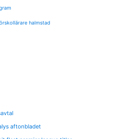
agram
örskollärare halmstad
avtal
nalys aftonbladet