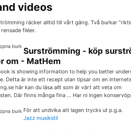
and videos
trömming räcker alltid till vårt gäng. Två burkar ”rik
rensade filéer.
Surströmming - köp surst
er om - MatHem
ook is showing information to help you better under
. Detta är inte ett recept utan tipsar om en internet
.se här kan du läsa allt som är värt att veta om
ten. Där finns många fina … Har ni ingen konservö
För att undvika att lagen trycks ut p.g.a.
Jazz musikstil