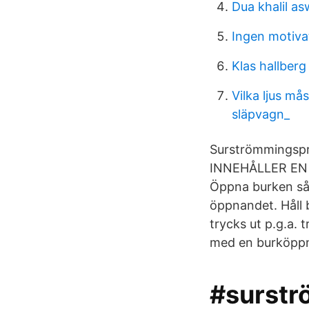
Dua khalil a
Ingen motivat
Klas hallberg
Vilka ljus må
släpvagn_
Surströmmingspr
INNEHÅLLER EN
Öppna burken så 
öppnandet. Håll 
trycks ut p.g.a. 
med en burköppna
#surstr