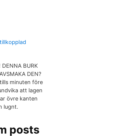
tillkopplad
ja! DENNA BURK
 AVSMAKA DEN?
ills minuten före
undvika att lagen
rar övre kanten
 lugnt.
m posts