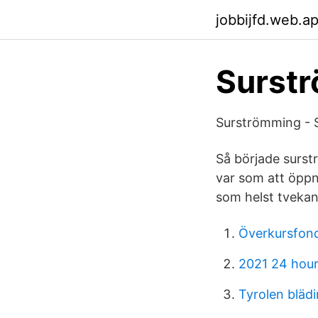
jobbijfd.web.a
Surstr
Surströmming - 
Så började surs
var som att öppn
som helst tvekan
Överkursfon
2021 24 hour
Tyrolen bläd