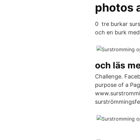
photos 
0 tre burkar surs
och en burk med 
och läs m
Challenge. Faceb
purpose of a Page
www.surstromming
surströmmingsfes