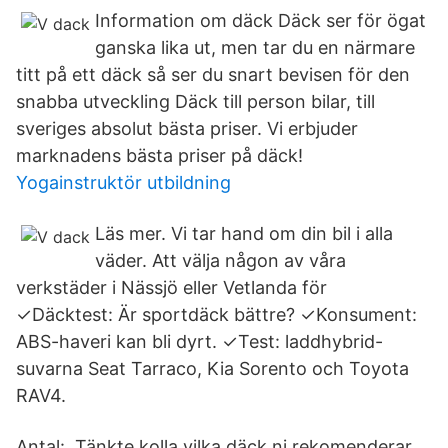
Information om däck Däck ser för ögat
ganska lika ut, men tar du en närmare
titt på ett däck så ser du snart bevisen för den
snabba utveckling Däck till person bilar, till
sveriges absolut bästa priser. Vi erbjuder
marknadens bästa priser på däck!
Yogainstruktör utbildning
Läs mer. Vi tar hand om din bil i alla
väder. Att välja någon av våra
verkstäder i Nässjö eller Vetlanda för
✓Däcktest: Är sportdäck bättre? ✓Konsument:
ABS-haveri kan bli dyrt. ✓Test: laddhybrid-
suvarna Seat Tarraco, Kia Sorento och Toyota
RAV4.
Antal:. Tänkte kolla vilka däck ni rekomenderar