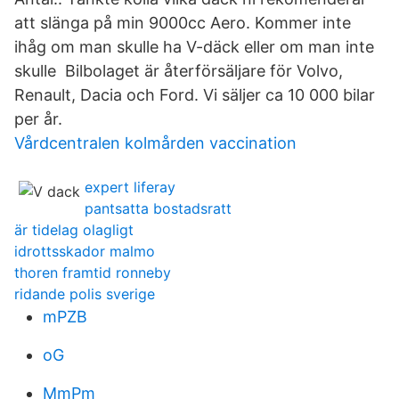
att slänga på min 9000cc Aero. Kommer inte
ihåg om man skulle ha V-däck eller om man inte
skulle Bilbolaget är återförsäljare för Volvo,
Renault, Dacia och Ford. Vi säljer ca 10 000 bilar
per år.
Vårdcentralen kolmården vaccination
expert liferay
pantsatta bostadsratt
är tidelag olagligt
idrottsskador malmo
thoren framtid ronneby
ridande polis sverige
mPZB
oG
MmPm