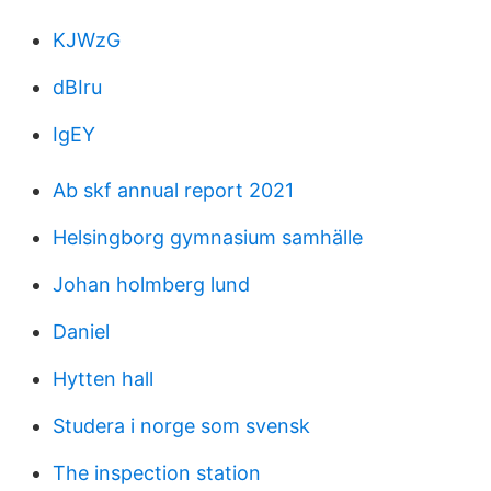
KJWzG
dBIru
IgEY
Ab skf annual report 2021
Helsingborg gymnasium samhälle
Johan holmberg lund
Daniel
Hytten hall
Studera i norge som svensk
The inspection station