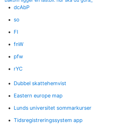
bakom ligger en lastbil. hur ska du göra_
dcAbP
so
FI
fnW
pfw
rYC
Dubbel skattehemvist
Eastern europe map
Lunds universitet sommarkurser
Tidsregistreringssystem app